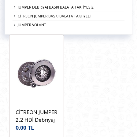
JUMPER DEBRIYAJ BASKI BALATA TAKFİYESİZ
CİTREON JUMPER BASKI BALATA TAKFİYELİ
JUMPER VOLANT
CİTREON JUMPER
2.2 HDİ Debriyaj
Baskı Balata Bilya
0,00 TL
Seti Takviyeli