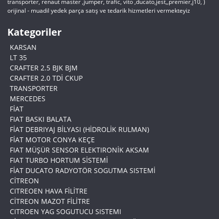
transporter, renaut master ,jumper, trafic, vito ,ducato,jest,,premier,j10, )
orijinal - muadil yedek parça satış ve tedarik hizmetleri vermekteyiz
Kategoriler
KARSAN
LT 35
CRAFTER 2.5 BJK BJM
CRAFTER 2.0 TDİ CKUP
TRANSPORTER
MERCEDES
FİAT
FIAT BASKI BALATA
FİAT DEBRIYAJ BİLYASI (HİDROLİK RULMAN)
FİAT MOTOR CONYA KEÇE
FIAT MÜŞÜR SENSOR ELEKTIRONİK AKSAM
FIAT TURBO HORTUM SİSTEMİ
FİAT DUCATO RADYOTÖR SOGUTMA SISTEMİ
CİTREON
CITREOEN HAVA FİLİTRE
CİTREON MAZOT FİLİTRE
CITROEN YAG SOGUTUCU SISTEMI