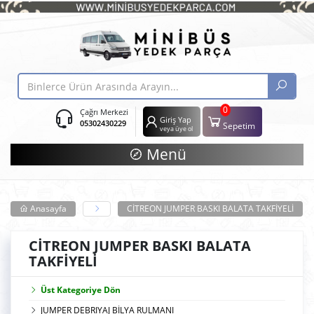
0
Çağrı Merkezi
Giriş Yap
05302430229
Sepetim
veya üye ol
Menü
Anasayfa
CİTREON JUMPER BASKI BALATA TAKFİYELİ
CİTREON JUMPER BASKI BALATA
TAKFİYELİ
Üst Kategoriye Dön
JUMPER DEBRIYAJ BİLYA RULMANI