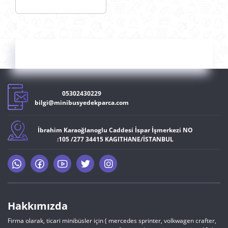
2012> OEM
1611272780
05302430229
bilgi@minibusyedekparca.com
İbrahim Karaoğlanoglu Caddesi İspar İşmerkezi NO
:105 /277 34415 KAGITHANE/İSTANBUL
Hakkımızda
Firma olarak, ticari minibüsler için ( mercedes sprinter, volkwagen crafter,