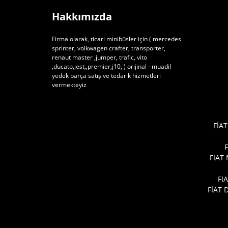
Hakkımızda
Firma olarak, ticari minibüsler için ( mercedes
sprinter, volkwagen crafter, transporter,
renaut master ,jumper, trafic, vito
,ducato,jest,,premier,j10, ) orijinal - muadil
yedek parça satış ve tedarik hizmetleri
vermekteyiz
FİAT
FIAT
FI
FİAT