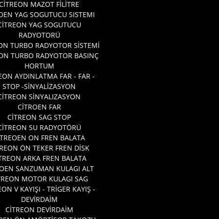
CİTREON MAZOT FİLİTRE
OEN YAG SOGUTUCU SISTEMI
CİTREON YAG SOGUTUCU
RADYOTORÜ
ON TURBO RADYOTOR SİSTEMİ
EON TURBO RADYOTOR BASINÇ
HORTUM
EON AYDINLATMA FAR - FAR -
STOP -SİNYALİZASYON
CİTREON SİNYALIZASYON
CİTROEN FAR
CİTREON SAG STOP
CİTREON SU RADYOTÖRÜ
ITREOEN ON FREN BALATA
TREON ÖN TEKER FREN DİSK
TREON ARKA FREN BALATA
ROEN SANZUMAN KULAGI ALT
TREON MOTOR KULAGI SAG
EON V KAYIŞI - TRİGER KAYIŞ -
DEVİRDAİM
CİTREON DEVİRDAİM