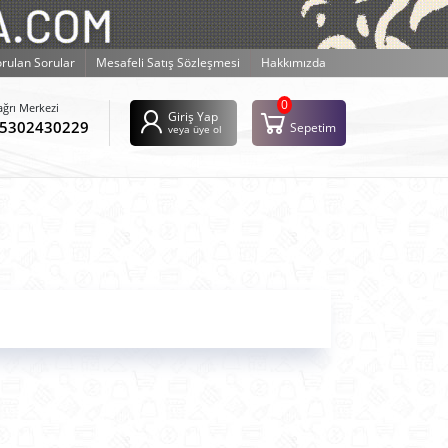
orulan Sorular
Mesafeli Satış Sözleşmesi
Hakkımızda
0
ağrı Merkezi
Giriş Yap
5302430229
Sepetim
veya üye ol