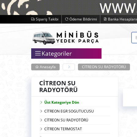
Sipariş Takibi
Ödeme Bildirimi
Banka Hesapları
Kategoriler
Anasayfa
CİTREON SU RADYOTÖRÜ
CİTREON SU
RADYOTÖRÜ
Üst Kategoriye Dön
CİTREON EGR SOGUTUCUSU
CİTREON SU RADYOTÖRÜ
CİTREON TERMOSTAT