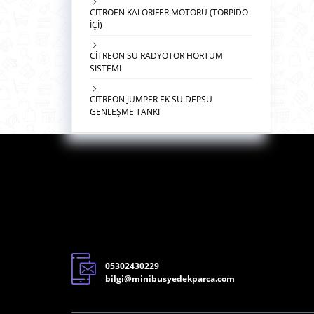
CİTROEN KALORİFER MOTORU (TORPİDO
İÇİ)
CİTREON SU RADYOTOR HORTUM
SİSTEMİ
CİTREON JUMPER EK SU DEPSU
GENLEŞME TANKI
05302430229
bilgi@minibusyedekparca.com