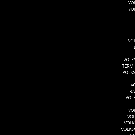
VO
VO
VO
VOLK
TERMİ
VOLKS
V
RA
VOL
VO
VO
VOLK
VOLKS