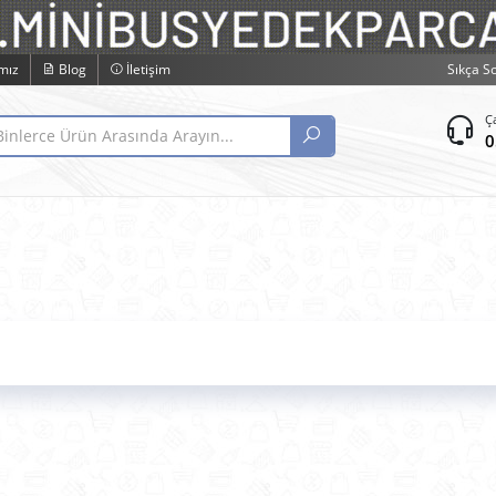
mız
Blog
İletişim
Sıkça S
Ç
0