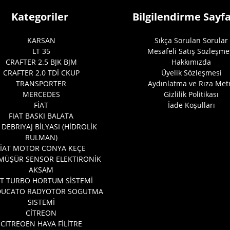
Kategoriler
Bilgilendirme Sayfa
KARSAN
Sıkça Sorulan Sorular
LT 35
Mesafeli Satış Sözleşme
CRAFTER 2.5 BJK BJM
Hakkımızda
CRAFTER 2.0 TDİ CKUP
Üyelik Sözleşmesi
TRANSPORTER
Aydınlatma ve Rıza Met
MERCEDES
Gizlilik Politikası
FİAT
İade Koşulları
FIAT BASKI BALATA
 DEBRIYAJ BİLYASI (HİDROLİK
RULMAN)
FİAT MOTOR CONYA KEÇE
 MÜŞÜR SENSOR ELEKTIRONİK
AKSAM
AT TURBO HORTUM SİSTEMİ
 DUCATO RADYOTÖR SOGUTMA
SISTEMİ
CİTREON
CITREOEN HAVA FİLİTRE