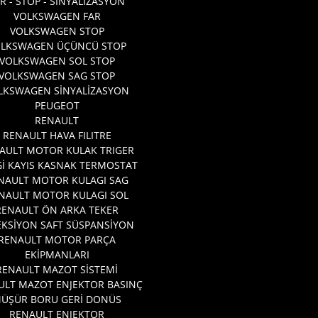
R - STOP - SİNYALİZASYON
VOLKSWAGEN FAR
VOLKSWAGEN STOP
OLKSWAGEN ÜÇÜNCÜ STOP
VOLKSWAGEN SOL STOP
VOLKSWAGEN SAG STOP
LKSWAGEN SİNYALİZASYON
PEUGEOT
RENAULT
RENAULT HAVA FILITRE
AULT MOTOR KULAK TRIGER
İ KAYIS KASNAK TERMOSTAT
NAULT MOTOR KULAGI SAG
NAULT MOTOR KULAGI SOL
RENAULT ÖN ARKA TEKER
EKSİYON SAFT SÜSPANSİYON
RENAULT MOTOR PARÇA
EKİPMANLARI
RENAULT MAZOT SİSTEMİ
ULT MAZOT ENJEKTOR BASINÇ
ÜŞÜR BORU GERİ DONÜS
RENAULT ENJEKTOR