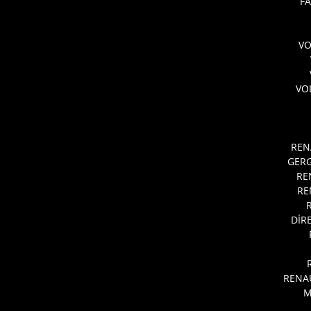
FA
V
VO
REN
GERG
RE
RE
DİR
RENA
M