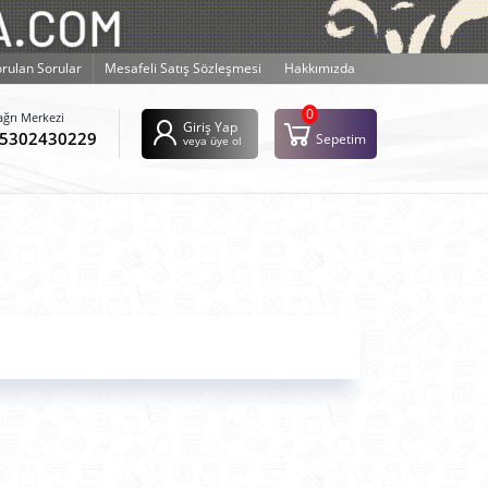
orulan Sorular
Mesafeli Satış Sözleşmesi
Hakkımızda
0
ağrı Merkezi
Giriş Yap
5302430229
Sepetim
veya üye ol