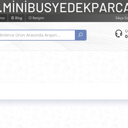
mız
Blog
İletişim
Sıkça S
Ç
0