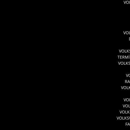
VO
VO
VOLK
TERMİ
VOLKS
V
RA
VOL
VO
VO
VOLK
VOLKS
FA