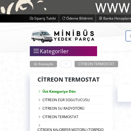
Sipariş Takibi
Ödeme Bildirimi
Banka Hesapları
Kategoriler
Anasayfa
CİTREON TERMOSTAT
CİTREON TERMOSTAT
Üst Kategoriye Dön
CİTREON EGR SOGUTUCUSU
CİTREON SU RADYOTÖRÜ
CİTREON TERMOSTAT
CİTROEN KALORİFER MOTORU (TORPİDO