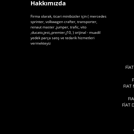
Hakkımızda
Firma olarak, ticari minibüsler için ( mercedes
sprinter, volkwagen crafter, transporter,
renaut master ,jumper, trafic, vito
,ducato,jest,,premier,j10, ) orijinal - muadil
yedek parça satış ve tedarik hizmetleri
vermekteyiz
FİAT
FIAT
FI
FİAT