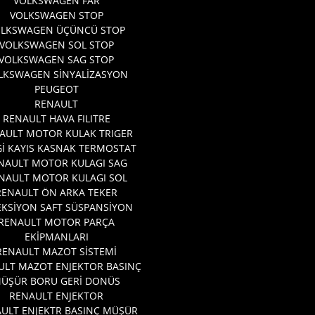
VOLKSWAGEN FAR
VOLKSWAGEN STOP
OLKSWAGEN ÜÇÜNCÜ STOP
VOLKSWAGEN SOL STOP
VOLKSWAGEN SAG STOP
LKSWAGEN SİNYALİZASYON
PEUGEOT
RENAULT
RENAULT HAVA FILITRE
AULT MOTOR KULAK TRIGER
İ KAYIS KASNAK TERMOSTAT
NAULT MOTOR KULAGI SAG
NAULT MOTOR KULAGI SOL
RENAULT ÖN ARKA TEKER
EKSİYON SAFT SÜSPANSİYON
RENAULT MOTOR PARÇA
EKİPMANLARI
RENAULT MAZOT SİSTEMİ
ULT MAZOT ENJEKTOR BASINÇ
ÜŞÜR BORU GERİ DONÜS
RENAULT ENJEKTOR
ULT ENJEKTR BASINÇ MÜŞÜR