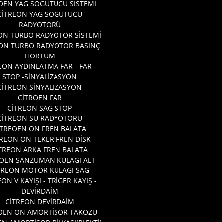
OEN YAG SOGUTUCU SISTEMI
CİTREON YAG SOGUTUCU
RADYOTORÜ
ON TURBO RADYOTOR SİSTEMİ
EON TURBO RADYOTOR BASINÇ
HORTUM
EON AYDINLATMA FAR - FAR -
STOP -SİNYALİZASYON
CİTREON SİNYALIZASYON
CİTROEN FAR
CİTREON SAG STOP
CİTREON SU RADYOTÖRÜ
ITREOEN ON FREN BALATA
TREON ÖN TEKER FREN DİSK
TREON ARKA FREN BALATA
ROEN SANZUMAN KULAGI ALT
TREON MOTOR KULAGI SAG
EON V KAYIŞI - TRİGER KAYIŞ -
DEVİRDAİM
CİTREON DEVİRDAİM
OEN ÖN AMÖRTİSOR TAKOZU