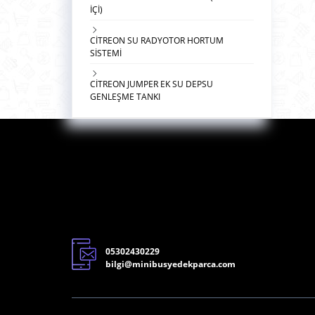
İÇİ)
CİTREON SU RADYOTOR HORTUM
SİSTEMİ
CİTREON JUMPER EK SU DEPSU
GENLEŞME TANKI
05302430229
bilgi@minibusyedekparca.com