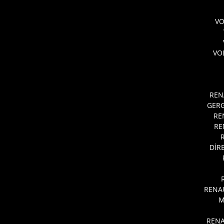
V
VO
REN
GERG
RE
RE
DİR
RENA
M
RENA