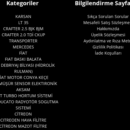
Kategoriler
Bilgilendirme Sayfa
KARSAN
Sıkça Sorulan Sorular
LT 35
Mesafeli Satış Sözleşme
CRAFTER 2.5 BJK BJM
Hakkımızda
CRAFTER 2.0 TDİ CKUP
Üyelik Sözleşmesi
TRANSPORTER
Aydınlatma ve Rıza Met
MERCEDES
Gizlilik Politikası
FİAT
İade Koşulları
FIAT BASKI BALATA
 DEBRIYAJ BİLYASI (HİDROLİK
RULMAN)
FİAT MOTOR CONYA KEÇE
 MÜŞÜR SENSOR ELEKTIRONİK
AKSAM
AT TURBO HORTUM SİSTEMİ
 DUCATO RADYOTÖR SOGUTMA
SISTEMİ
CİTREON
CITREOEN HAVA FİLİTRE
CİTREON MAZOT FİLİTRE