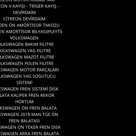
EON V KAYIŞI - TRİGER KAYIŞ -
DEVİRDAİM
CİTREON DEVİRDAİM
OEN ÖN AMÖRTİSOR TAKOZU
EN AMORTİSOR BİLYASI(PLEYTİ)
VOLKSWAGEN
LKSWAGEN BAKIM FILITRE
VOLKSWAGEN YAG FILITRE
LKSWAGEN MAZOT FILITRE
LKSWAGEN POLEN FILITRE
KSWAGEN MOTOR PARÇALARI
LKSWAGEN YAG SOGUTUCU
SİSTEMİ
SWAGEN FREN SİSTEMİ DİSK
LATA KALİPER FREN REKOR
HORTUM
KSWAGEN ÖN FREN BALATA
KSWAGEN 2018 MAN TGE ÖN
FREN BALATASI
SWAGEN ON TEKER FREN DISK
KSWAGEN ARKA FREN BALATA