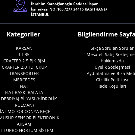
İbrahim Karaoğlanoglu Caddesi İspar
İşmerkezi NO :105 /277 34415 KAGITHANE/
İSTANBUL
Kategoriler
Bilgilendirme Sayfa
KARSAN
Sıkça Sorulan Sorular
LT 35
Mesafeli Satış Sözleşme
CRAFTER 2.5 BJK BJM
Hakkımızda
CRAFTER 2.0 TDİ CKUP
Üyelik Sözleşmesi
TRANSPORTER
Aydınlatma ve Rıza Met
MERCEDES
Gizlilik Politikası
FİAT
İade Koşulları
FIAT BASKI BALATA
 DEBRIYAJ BİLYASI (HİDROLİK
RULMAN)
FİAT MOTOR CONYA KEÇE
 MÜŞÜR SENSOR ELEKTIRONİK
AKSAM
AT TURBO HORTUM SİSTEMİ