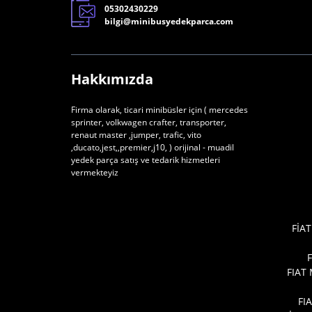
05302430229
bilgi@minibusyedekparca.com
Hakkımızda
Firma olarak, ticari minibüsler için ( mercedes
sprinter, volkwagen crafter, transporter,
renaut master ,jumper, trafic, vito
,ducato,jest,,premier,j10, ) orijinal - muadil
yedek parça satış ve tedarik hizmetleri
vermekteyiz
FİAT
FIAT
FI