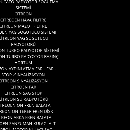
 DUCATO RADYOTÖR SOGUTMA
SISTEMİ
CİTREON
CITREOEN HAVA FİLİTRE
CİTREON MAZOT FİLİTRE
OEN YAG SOGUTUCU SISTEMI
CİTREON YAG SOGUTUCU
RADYOTORÜ
ON TURBO RADYOTOR SİSTEMİ
EON TURBO RADYOTOR BASINÇ
HORTUM
EON AYDINLATMA FAR - FAR -
STOP -SİNYALİZASYON
CİTREON SİNYALIZASYON
CİTROEN FAR
CİTREON SAG STOP
CİTREON SU RADYOTÖRÜ
ITREOEN ON FREN BALATA
TREON ÖN TEKER FREN DİSK
TREON ARKA FREN BALATA
ROEN SANZUMAN KULAGI ALT
TREON MOTOR KULAGI SAG