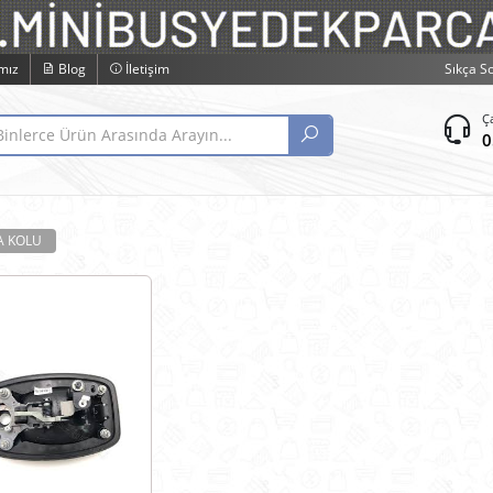
mız
Blog
İletişim
Sıkça S
Ç
0
A KOLU