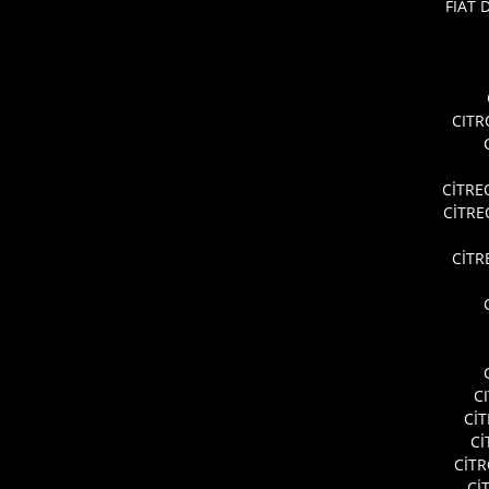
FİAT
CITR
CİTRE
CİTR
CİTR
C
Cİ
Cİ
CİT
Cİ