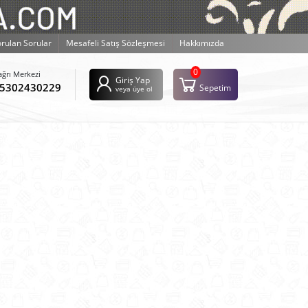
orulan Sorular
Mesafeli Satış Sözleşmesi
Hakkımızda
0
ağrı Merkezi
Giriş Yap
5302430229
Sepetim
veya üye ol