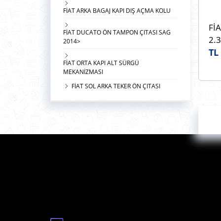
FİAT ARKA BAGAJ KAPI DIŞ AÇMA KOLU
FİA
FİAT DUCATO ÖN TAMPON ÇITASI SAG
2.3
2014>
MO
TL
FİAT ORTA KAPI ALT SÜRGÜ
PE
MEKANİZMASI
Bag
FİAT SOL ARKA TEKER ÖN ÇITASI
Aç
73