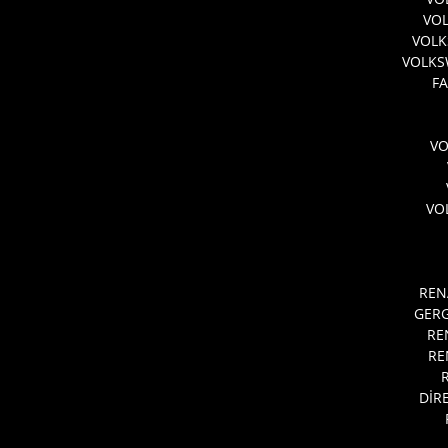
VO
VOLK
VOLKS
FA
V
VO
REN
GERG
RE
RE
DİR