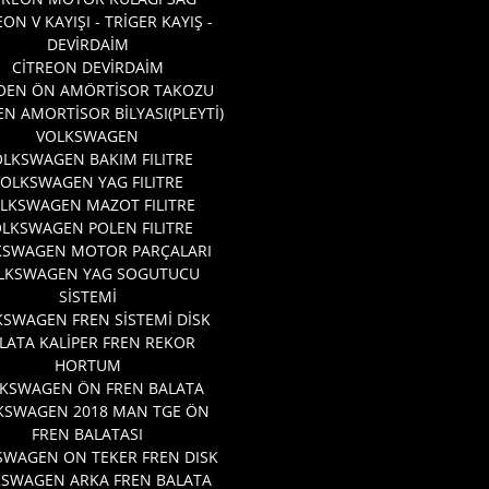
EON V KAYIŞI - TRİGER KAYIŞ -
DEVİRDAİM
CİTREON DEVİRDAİM
OEN ÖN AMÖRTİSOR TAKOZU
EN AMORTİSOR BİLYASI(PLEYTİ)
VOLKSWAGEN
LKSWAGEN BAKIM FILITRE
VOLKSWAGEN YAG FILITRE
LKSWAGEN MAZOT FILITRE
LKSWAGEN POLEN FILITRE
KSWAGEN MOTOR PARÇALARI
LKSWAGEN YAG SOGUTUCU
SİSTEMİ
SWAGEN FREN SİSTEMİ DİSK
LATA KALİPER FREN REKOR
HORTUM
KSWAGEN ÖN FREN BALATA
KSWAGEN 2018 MAN TGE ÖN
FREN BALATASI
SWAGEN ON TEKER FREN DISK
KSWAGEN ARKA FREN BALATA