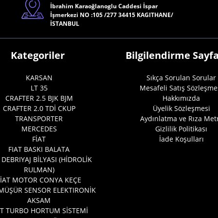
İbrahim Karaoğlanoglu Caddesi İspar
İşmerkezi NO :105 /277 34415 KAGITHANE/
İSTANBUL
Kategoriler
Bilgilendirme Sayfa
KARSAN
Sıkça Sorulan Sorular
LT 35
Mesafeli Satış Sözleşme
CRAFTER 2.5 BJK BJM
Hakkımızda
CRAFTER 2.0 TDİ CKUP
Üyelik Sözleşmesi
TRANSPORTER
Aydınlatma ve Rıza Met
MERCEDES
Gizlilik Politikası
FİAT
İade Koşulları
FIAT BASKI BALATA
 DEBRIYAJ BİLYASI (HİDROLİK
RULMAN)
FİAT MOTOR CONYA KEÇE
 MÜŞÜR SENSOR ELEKTIRONİK
AKSAM
AT TURBO HORTUM SİSTEMİ