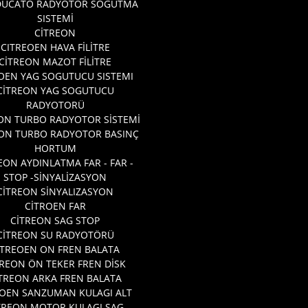
 DUCATO RADYOTÖR SOGUTMA
SISTEMİ
CİTREON
CITREOEN HAVA FİLİTRE
CİTREON MAZOT FİLİTRE
OEN YAG SOGUTUCU SISTEMI
CİTREON YAG SOGUTUCU
RADYOTORÜ
ON TURBO RADYOTOR SİSTEMİ
EON TURBO RADYOTOR BASINÇ
HORTUM
EON AYDINLATMA FAR - FAR -
STOP -SİNYALİZASYON
CİTREON SİNYALIZASYON
CİTROEN FAR
CİTREON SAG STOP
CİTREON SU RADYOTÖRÜ
ITREOEN ON FREN BALATA
TREON ÖN TEKER FREN DİSK
TREON ARKA FREN BALATA
ROEN SANZUMAN KULAGI ALT
TREON MOTOR KULAGI SAG