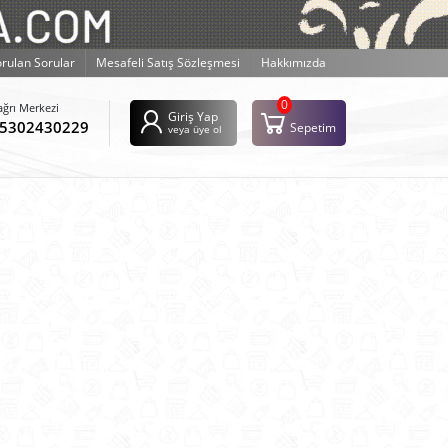
orulan Sorular
Mesafeli Satış Sözleşmesi
Hakkımızda
0
ağrı Merkezi
Giriş Yap
5302430229
Sepetim
veya üye ol