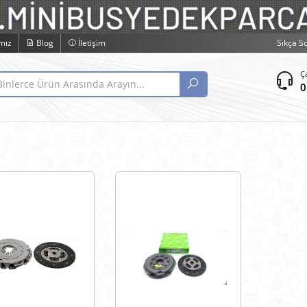
mız
Blog
İletişim
Sıkça S
Ç
0