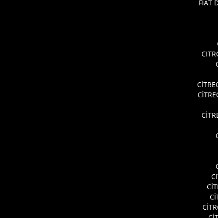
FİAT
CITR
CİTRE
CİTR
CİTR
C
Cİ
Cİ
CİT
Cİ