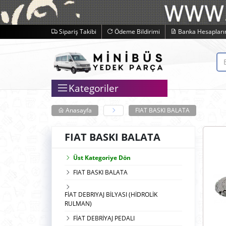
Sipariş Takibi
Ödeme Bildirimi
Banka Hesapları
Kategoriler
Anasayfa
FIAT BASKI BALATA
FIAT BASKI BALATA
Üst Kategoriye Dön
FIAT BASKI BALATA
FİAT DEBRIYAJ BİLYASI (HİDROLİK
RULMAN)
FİAT DEBRİYAJ PEDALI