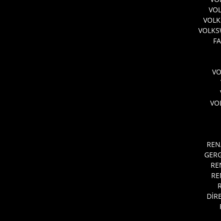
VO
VOLK
VOLKS
FA
V
VO
REN
GERG
RE
RE
DİR