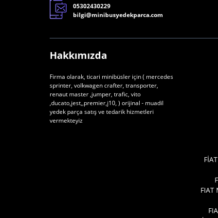
05302430229
bilgi@minibusyedekparca.com
Hakkımızda
Firma olarak, ticari minibüsler için ( mercedes
sprinter, volkwagen crafter, transporter,
renaut master ,jumper, trafic, vito
,ducato,jest,,premier,j10, ) orijinal - muadil
yedek parça satış ve tedarik hizmetleri
vermekteyiz
FİAT
FIAT
FI