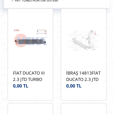
FIAT TURBO HORTUM SİSTEMİ
FİAT DUCATO III
İBRAŞ 14813FİAT
2.3 JTD TURBO
DUCATO 2.3 JTD
İNTERKOL
0,00 TL
İBRAŞ 14813
0,00 TL
RADYÖTÖRÜ
TURBO
VEKA 42-1813
İNTERKOL
OEM
HORTUMU SAG
1340763080
ÜST BÜYÜK OEM