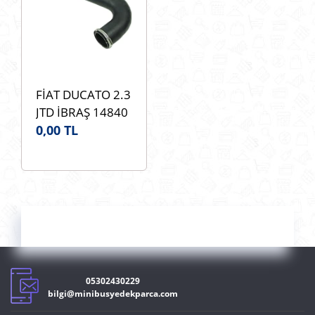
FİAT DUCATO 2.3
JTD İBRAŞ 14840
Turbo Hortumu
0,00 TL
SAG (Gaz
Kelebeğine
Çıkışına Takılan)
OEM
1350776080
05302430229
bilgi@minibusyedekparca.com