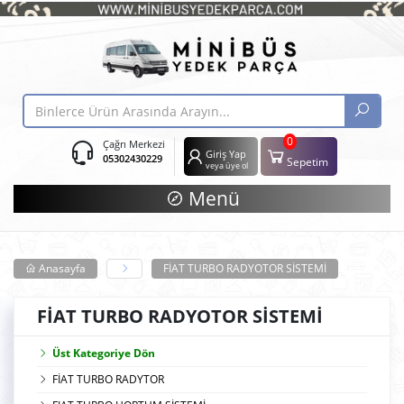
0
Çağrı Merkezi
Giriş Yap
05302430229
Sepetim
veya üye ol
Menü
Anasayfa
FİAT TURBO RADYOTOR SİSTEMİ
FİAT TURBO RADYOTOR SİSTEMİ
Üst Kategoriye Dön
FİAT TURBO RADYTOR