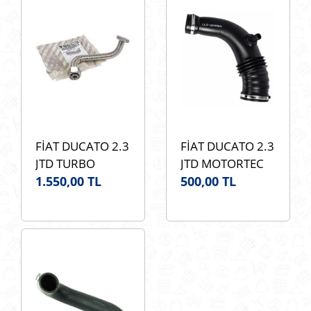
1366816080
FİAT DUCATO 2.3
FİAT DUCATO 2.3
JTD TURBO
JTD MOTORTEC
YAĞLAMA
1.550,00 TL
PEG0795 HAVA
500,00 TL
BORUSU ÜST
FİLTRE
(GIRTLAK
HORTUMU -
HORTUMU)
(DEBİMETRE -
ORJİNAL OEM
TURBO
504389399
BAGLANTI) OEM
1366971080