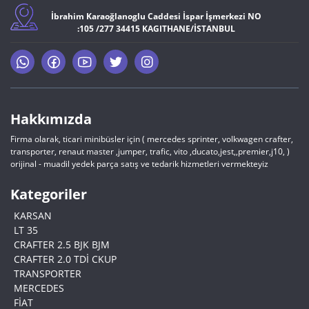
İbrahim Karaoğlanoglu Caddesi İspar İşmerkezi NO
:105 /277 34415 KAGITHANE/İSTANBUL
Hakkımızda
Firma olarak, ticari minibüsler için ( mercedes sprinter, volkwagen crafter,
transporter, renaut master ,jumper, trafic, vito ,ducato,jest,,premier,j10, )
orijinal - muadil yedek parça satış ve tedarik hizmetleri vermekteyiz
Kategoriler
KARSAN
LT 35
CRAFTER 2.5 BJK BJM
CRAFTER 2.0 TDİ CKUP
TRANSPORTER
MERCEDES
FİAT