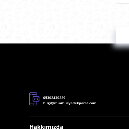
F0
OR
A1
Fİ
A1
05302430229
bilgi@minibusyedekparca.com
Hakkımızda