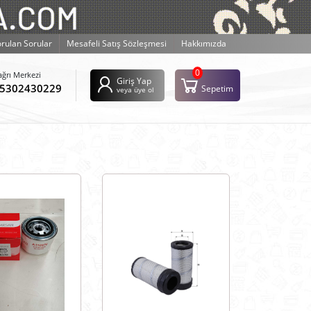
orulan Sorular
Mesafeli Satış Sözleşmesi
Hakkımızda
0
ağrı Merkezi
Giriş Yap
5302430229
Sepetim
veya üye ol