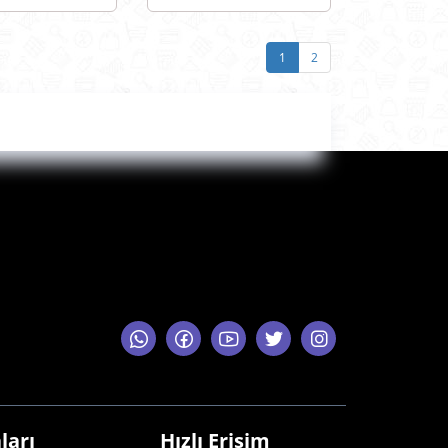
976 YAĞ
592/8 ORJİNAL
RESİ OEM
A110976 YAĞ
976
FİLİTRESİ OEM
1
2
A110976
ları
Hızlı Erişim