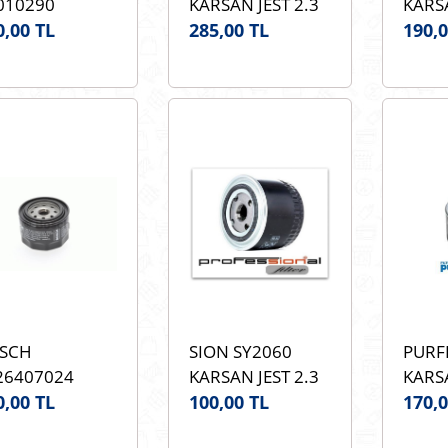
010290
KARSAN JEST 2.3
KARSA
RSAN JEST 2.3
0,00 TL
JTD FIL HP2695
285,00 TL
JTD S
190,0
D KRAFTVOLL
HAVA FILTRESİ
HAVA 
010290 HAVA
OEM 1015053AB
OEM 
LTRESİ OEM
15053AB .
SCH
SION SY2060
PURF
26407024
KARSAN JEST 2.3
KARSA
RSAN JEST 2.3
0,00 TL
JTD SION SY2060
100,00 TL
JTD 
170,0
D BOSCH
ORJİNAL
LS38