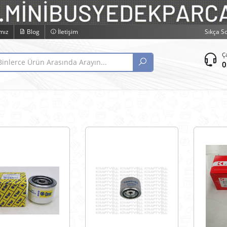
mız
Blog
İletişim
Sıkça S
Ç
0