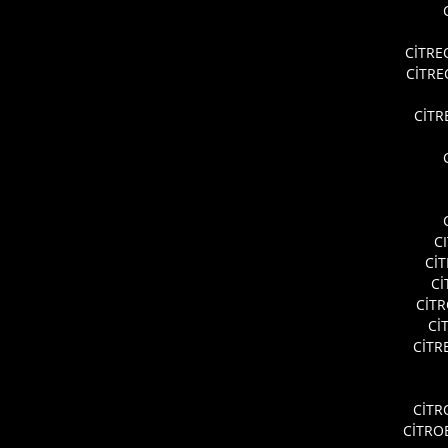
CİTRE
CİTR
CİTR
C
Cİ
Cİ
CİT
Cİ
CİTR
CİTR
CİTRO