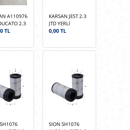
AN A110976
KARSAN JEST 2.3
DUCATO 2.3
JTD YERLİ
jinal
0 TL
1015053AB Hava
0,00 TL
AN A110976
Filtresi
ltresi
 SH1076
SION SH1076