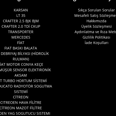
KARSAN
Sıkça Sorulan Sorular
LT 35
Mesafeli Satış Sözleşme
CRAFTER 2.5 BJK BJM
Hakkımızda
CRAFTER 2.0 TDİ CKUP
Üyelik Sözleşmesi
TRANSPORTER
Aydınlatma ve Rıza Met
MERCEDES
Gizlilik Politikası
FİAT
İade Koşulları
FIAT BASKI BALATA
 DEBRIYAJ BİLYASI (HİDROLİK
RULMAN)
FİAT MOTOR CONYA KEÇE
 MÜŞÜR SENSOR ELEKTIRONİK
AKSAM
AT TURBO HORTUM SİSTEMİ
 DUCATO RADYOTÖR SOGUTMA
SISTEMİ
CİTREON
CITREOEN HAVA FİLİTRE
CİTREON MAZOT FİLİTRE
OEN YAG SOGUTUCU SISTEMI