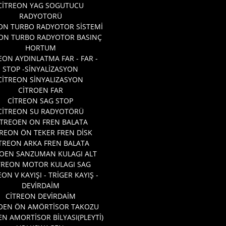
CİTREON YAG SOGUTUCU
RADYOTORÜ
ON TURBO RADYOTOR SİSTEMİ
EON TURBO RADYOTOR BASINÇ
HORTUM
EON AYDINLATMA FAR - FAR -
STOP -SİNYALİZASYON
CİTREON SİNYALIZASYON
CİTROEN FAR
CİTREON SAG STOP
CİTREON SU RADYOTÖRÜ
ITREOEN ON FREN BALATA
TREON ÖN TEKER FREN DİSK
TREON ARKA FREN BALATA
ROEN SANZUMAN KULAGI ALT
TREON MOTOR KULAGI SAG
EON V KAYIŞI - TRİGER KAYIŞ -
DEVİRDAİM
CİTREON DEVİRDAİM
OEN ÖN AMÖRTİSOR TAKOZU
EN AMORTİSOR BİLYASI(PLEYTİ)