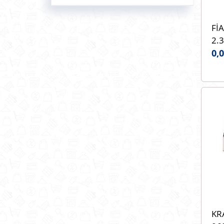
FİA
2.
Fİ
0,
OE
KR