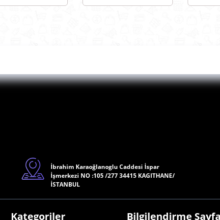
26407024
A110976 YAĞ
A110
JİNAL
FİLİTRESİ OEM
FİLİT
10976 YAĞ
A110976
A110
LİTRESİ OEM
10976
İbrahim Karaoğlanoglu Caddesi İspar
İşmerkezi NO :105 /277 34415 KAGITHANE/
İSTANBUL
Kategoriler
Bilgilendirme Sayfa