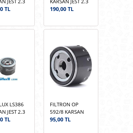
N JEST 2.3
KARSAN JEST 2.3
ION SH1076
0 TL
JTD SION SH1076
190,00 TL
FILTRESİ
HAVA FILTRESİ
1015053AB
OEM 1015053AB
LUX LS386
FILTRON OP
N JEST 2.3
592/8 KARSAN
PURFLUX
0 TL
JEST 2.3 JTD
95,00 TL
6 ORJİNAL
FILTRON OP