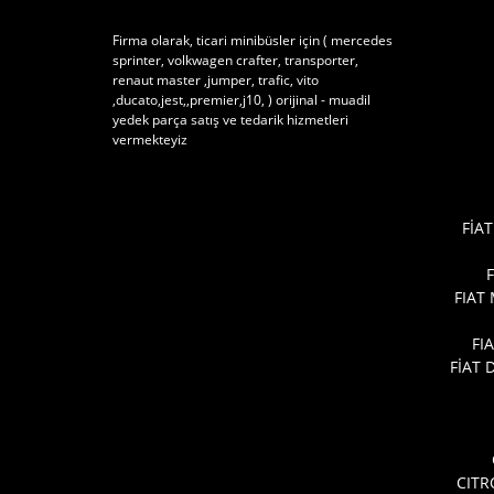
Firma olarak, ticari minibüsler için ( mercedes
sprinter, volkwagen crafter, transporter,
renaut master ,jumper, trafic, vito
,ducato,jest,,premier,j10, ) orijinal - muadil
yedek parça satış ve tedarik hizmetleri
vermekteyiz
FİAT
FIAT
FI
FİAT
CITR