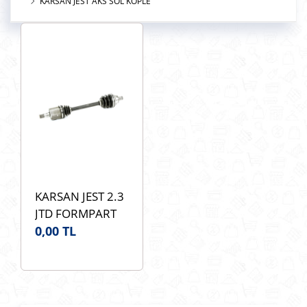
KARSAN JEST AKS SOL KOPLE
KARSAN JEST 2.3
JTD FORMPART
21380075/S Aks
0,00 TL
Komple Sol OEM
1366929080