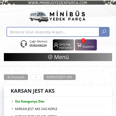
0
Çağrı Merkezi
Giriş Yap
05302430229
Sepetim
veya üye ol
Menü
Anasayfa
KARSAN JEST AKS
KARSAN JEST AKS
Üst Kategoriye Dön
KARSAN JEST AKS SAG KOPLE