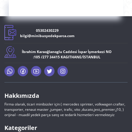
05302430229
bilgi@minibusyedekparca.com
İbrahim Karaoğlanoglu Caddesi İspar İşmerkezi NO
:105 /277 34415 KAGITHANE/İSTANBUL
Hakkımızda
Firma olarak, ticari minibüsler için ( mercedes sprinter, volkwagen crafter,
transporter, renaut master ,jumper, trafic, vito ,ducato,jest,,premier,j10, )
orijinal - muadil yedek parça satış ve tedarik hizmetleri vermekteyiz
Kategoriler