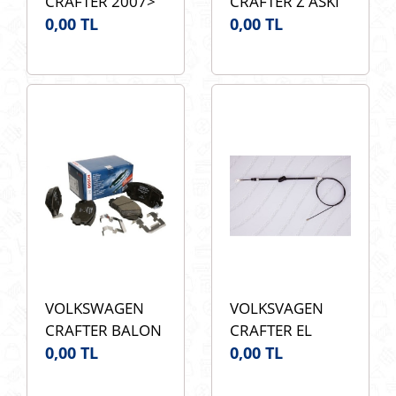
CRAFTER 2007>
CRAFTER Z ASKI
2018 ARKA STOP
0,00 TL
ROTU TRV JTS502
0,00 TL
LAMBA MARS
OEM 2E411317C
SAG 611548
VOLKSWAGEN
VOLKSVAGEN
CRAFTER BALON
CRAFTER EL
TEKER ARKA
0,00 TL
FREN TELİ CAVO
0,00 TL
FREN BALATASI
7002723 OEM