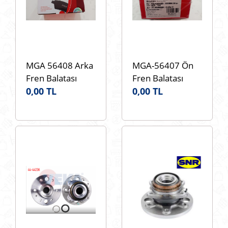
MGA 56408 Arka
MGA-56407 Ön
Fren Balatası
Fren Balatası
CRAFTER
0,00 TL
MAN:TGE
0,00 TL
2017>MAN TGE
VOLKSWAGEN
2.0 TDI 2017 -
CRAFTER 2018>
VOLKSWAGEN
AMAROK 2017>
AMAROK 2017>
WVA:22802
WVA:24484 OEM
OEM:2H6698151A
2H6698451