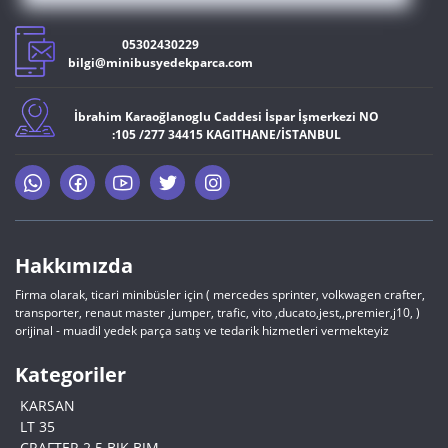
05302430229
bilgi@minibusyedekparca.com
İbrahim Karaoğlanoglu Caddesi İspar İşmerkezi NO
:105 /277 34415 KAGITHANE/İSTANBUL
Hakkımızda
Firma olarak, ticari minibüsler için ( mercedes sprinter, volkwagen crafter,
transporter, renaut master ,jumper, trafic, vito ,ducato,jest,,premier,j10, )
orijinal - muadil yedek parça satış ve tedarik hizmetleri vermekteyiz
Kategoriler
KARSAN
LT 35
CRAFTER 2.5 BJK BJM