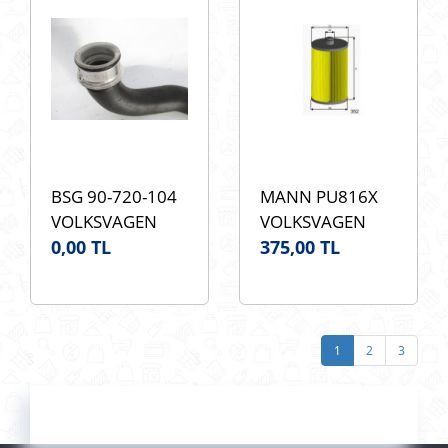
BSG 90-720-104
MANN PU816X
VOLKSVAGEN
VOLKSVAGEN
CRAFTER 2.5 BJK
0,00 TL
CRAFTER 2.5 BJK
375,00 TL
BJM RADYÖTÖR
BJM MAZOT
ALT HORTUMU
FİLTRESİ MANN
BSG 90-720-104
PU816X OEM
OEM 2E0122051
2E0127159
1
2
3