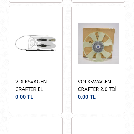
BOSCH
A9064202385
0986495099
OEM
2E0698451A
VOLKSVAGEN
VOLKSWAGEN
CRAFTER EL
CRAFTER 2.0 TDİ
FREN TELİ ÖN
0,00 TL
CKUP EURO5
0,00 TL
FEBİ 26731 OEM
BORGWARNER
A9064202385
20004779 FAN
TERMİGİ OEM
03L121301A