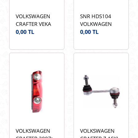
VOLKSWAGEN
SNR HDS104
CRAFTER VEKA
VOLKWAGEN
44-4423K ARKA
0,00 TL
CRAFTER SNR
0,00 TL
TEKER PORYA
HDS104 ARKA
BILYA OEM
TEKER PORYA
2E0501171E
BILYA OEM
2E0501171E
MERCEDES
SPRINTER OEM
A9063500249
VOLKSWAGEN
VOLKSWAGEN