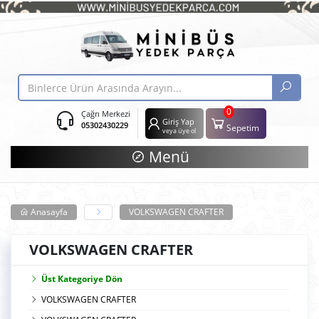
0
Çağrı Merkezi
Giriş Yap
05302430229
Sepetim
veya üye ol
Menü
Anasayfa
VOLKSWAGEN CRAFTER
VOLKSWAGEN CRAFTER
Üst Kategoriye Dön
VOLKSWAGEN CRAFTER