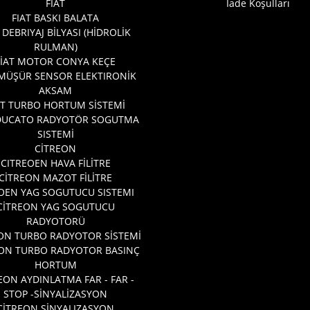
FİAT
İade Koşulları
FIAT BASKI BALATA
 DEBRIYAJ BİLYASI (HİDROLİK
RULMAN)
FİAT MOTOR CONYA KEÇE
 MÜŞÜR SENSOR ELEKTIRONİK
AKSAM
AT TURBO HORTUM SİSTEMİ
 DUCATO RADYOTÖR SOGUTMA
SISTEMİ
CİTREON
CITREOEN HAVA FİLİTRE
CİTREON MAZOT FİLİTRE
OEN YAG SOGUTUCU SISTEMI
CİTREON YAG SOGUTUCU
RADYOTORÜ
ON TURBO RADYOTOR SİSTEMİ
EON TURBO RADYOTOR BASINÇ
HORTUM
EON AYDINLATMA FAR - FAR -
STOP -SİNYALİZASYON
CİTREON SİNYALIZASYON