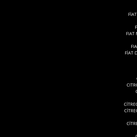
FİAT
FIAT
FI
FİAT
CITR
CİTRE
CİTR
CİTR