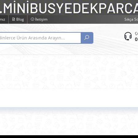
mız
Blog
İletişim
Sıkça S
Ç
0