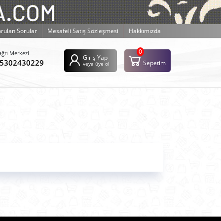
orulan Sorular
Mesafeli Satış Sözleşmesi
Hakkımızda
0
ağrı Merkezi
Giriş Yap
5302430229
Sepetim
veya üye ol