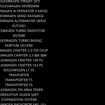
OLKSWAGEN TİRİGRT SETİ
VOLKSWAGEN DEVİRDAİM
WAGEN ALTERNATÖR V KAYIŞI
KSWAGEN GERGI KASNAKGI
SWAGEN ALTERNATÖR GERGİ
KÜTÜGÜ
KSWAGEN TURBO RADYOTOR
SİSTEMİ
LKSWAGEN TURBO BASINÇ
HORTUM SİSTEMİ
WAGEN CRAFTER 2.0 TDİ CKUP
SWAGEN CRAFTER 2.5 BJK BJM
LKSWAGEN CRAFTER 109 PS
LKSWAGEN CRAFTER 163 PS
VOLKSWSGEN LT 35
TRASPORTER
TRANSPORTER T5
TRANSPORTER T6
LKSWAGEN ÖN ARKA TEKER
DİREKSİYON DÜZEN ŞAFT
SÜSPANSİYON SİSTEMİ
SWAGEN RADYOROR YAG -SU-