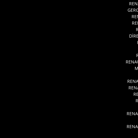
REN
GERG
RE
RE
DİR
RENA
M
RENA
REN
R
RENA
RENA