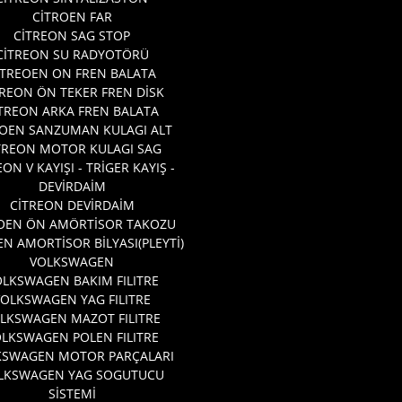
CİTROEN FAR
CİTREON SAG STOP
CİTREON SU RADYOTÖRÜ
ITREOEN ON FREN BALATA
TREON ÖN TEKER FREN DİSK
TREON ARKA FREN BALATA
ROEN SANZUMAN KULAGI ALT
TREON MOTOR KULAGI SAG
EON V KAYIŞI - TRİGER KAYIŞ -
DEVİRDAİM
CİTREON DEVİRDAİM
OEN ÖN AMÖRTİSOR TAKOZU
EN AMORTİSOR BİLYASI(PLEYTİ)
VOLKSWAGEN
LKSWAGEN BAKIM FILITRE
VOLKSWAGEN YAG FILITRE
LKSWAGEN MAZOT FILITRE
LKSWAGEN POLEN FILITRE
KSWAGEN MOTOR PARÇALARI
LKSWAGEN YAG SOGUTUCU
SİSTEMİ