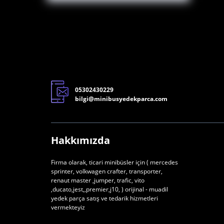
05302430229
bilgi@minibusyedekparca.com
Hakkımızda
Firma olarak, ticari minibüsler için ( mercedes
sprinter, volkwagen crafter, transporter,
renaut master ,jumper, trafic, vito
,ducato,jest,,premier,j10, ) orijinal - muadil
yedek parça satış ve tedarik hizmetleri
vermekteyiz