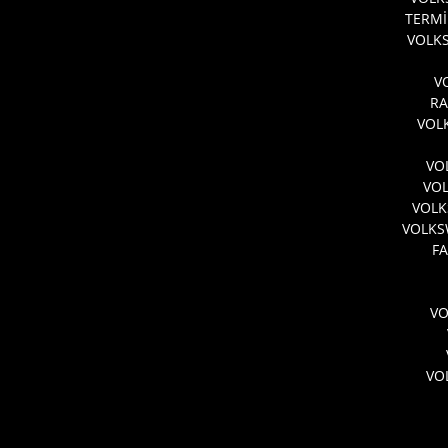
TERMİ
VOLKS
V
RA
VOL
VO
VO
VOLK
VOLKS
FA
V
VO