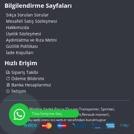
Bilgilendirme Sayfaları
Sıkça Sorulan Sorular
Mesafeli Satış Sözleşmesi
Hakkımızda
Üyelik Sözleşmesi
Aydınlatma ve Rıza Metni
Gizlilik Politikası
İade Koşulları
Hızlı Erişim
Sipariş Takibi
Ödeme Bildirimi
Banka Hesaplarımız
İletişim
Ticari Minibüs Yedek Parça (Ducato,Transporter, Sprinter,
Tıkla İletişime Geç
Crafter,Vito,Citroen,Boxser,Transit,Renault master) ,
Bu web sitesi
tici.web.tr
tarafından kurulmuştur