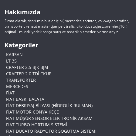
Hakkımızda
Firma olarak, ticari minibüsler için ( mercedes sprinter, volkwagen crafter,
transporter, renaut master ,jumper, trafic, vito ,ducato,jest,,premier,j10, )
orijinal - muadil yedek parça satış ve tedarik hizmetleri vermekteyiz
Kategoriler
KARSAN
LT 35
CRAFTER 2.5 BJK BJM
CRAFTER 2.0 TDİ CKUP
TRANSPORTER
MERCEDES
FİAT
FIAT BASKI BALATA
FİAT DEBRIYAJ BİLYASI (HİDROLİK RULMAN)
FİAT MOTOR CONYA KEÇE
FIAT MÜŞÜR SENSOR ELEKTIRONİK AKSAM
FIAT TURBO HORTUM SİSTEMİ
FİAT DUCATO RADYOTÖR SOGUTMA SISTEMİ