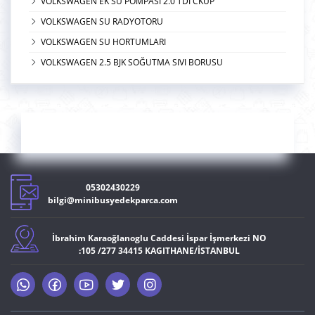
VOLKSWAGEN EK SU POMPASI 2.0 TDİ CKUP
VOLKSWAGEN SU RADYOTORU
VOLKSWAGEN SU HORTUMLARI
VOLKSWAGEN 2.5 BJK SOĞUTMA SIVI BORUSU
05302430229
bilgi@minibusyedekparca.com
İbrahim Karaoğlanoglu Caddesi İspar İşmerkezi NO
:105 /277 34415 KAGITHANE/İSTANBUL