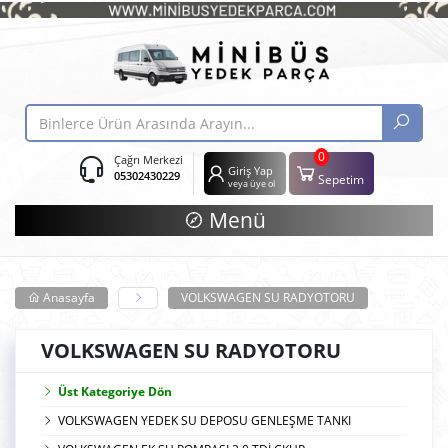
0
Çağrı Merkezi
Giriş Yap
05302430229
Sepetim
veya üye ol
Menü
Anasayfa
VOLKSWAGEN SU RADYOTORU
VOLKSWAGEN SU RADYOTORU
Üst Kategoriye Dön
VOLKSWAGEN YEDEK SU DEPOSU GENLEŞME TANKI