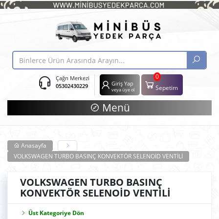
0
Çağrı Merkezi
Giriş Yap
05302430229
Sepetim
veya üye ol
Menü
Anasayfa
VOLKSWAGEN TURBO BASINÇ KONVEKTÖR SELENOİD VENTİLİ
VOLKSWAGEN TURBO BASINÇ
KONVEKTÖR SELENOİD VENTİLİ
Üst Kategoriye Dön