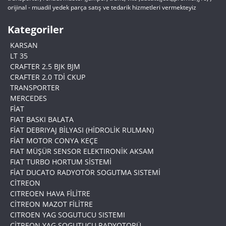
orijinal - muadil yedek parça satış ve tedarik hizmetleri vermekteyiz
Kategoriler
KARSAN
LT 35
CRAFTER 2.5 BJK BJM
CRAFTER 2.0 TDİ CKUP
TRANSPORTER
MERCEDES
FİAT
FIAT BASKI BALATA
FİAT DEBRIYAJ BİLYASI (HİDROLİK RULMAN)
FİAT MOTOR CONYA KEÇE
FIAT MÜŞÜR SENSOR ELEKTIRONİK AKSAM
FIAT TURBO HORTUM SİSTEMİ
FİAT DUCATO RADYOTÖR SOGUTMA SISTEMİ
CİTREON
CITREOEN HAVA FİLİTRE
CİTREON MAZOT FİLİTRE
CITROEN YAG SOGUTUCU SISTEMI
CİTREON YAG SOGUTUCU RADYOTORÜ