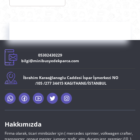
TURBO VALFİ
(VENTİLİ) OEM
1K0906627A
05302430229
bilgi@minibusyedekparca.com
İbrahim Karaoğlanoglu Caddesi İspar İşmerkezi NO
:105 /277 34415 KAGITHANE/İSTANBUL
Hakkımızda
Firma olarak, ticari minibüsler için ( mercedes sprinter, volkwagen crafter,
transporter, renaut master ,jumper, trafic, vito ,ducato,jest,,premier,j10, )