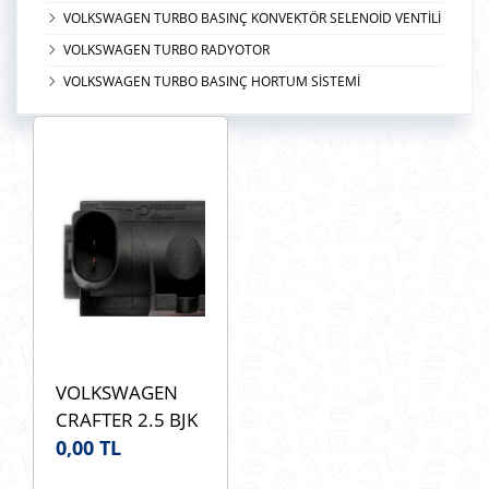
VOLKSWAGEN TURBO BASINÇ KONVEKTÖR SELENOİD VENTİLİ
VOLKSWAGEN TURBO RADYOTOR
VOLKSWAGEN TURBO BASINÇ HORTUM SİSTEMİ
VOLKSWAGEN
CRAFTER 2.5 BJK
BJM PİERBURG
0,00 TL
7.00868.02.0