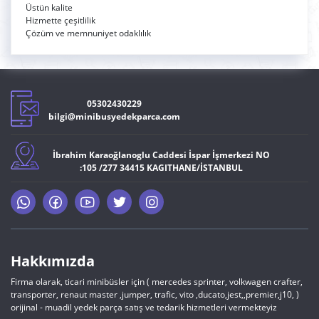
Üstün kalite
Hizmette çeşitlilik
Çözüm ve memnuniyet odaklılık
05302430229
bilgi@minibusyedekparca.com
İbrahim Karaoğlanoglu Caddesi İspar İşmerkezi NO
:105 /277 34415 KAGITHANE/İSTANBUL
Hakkımızda
Firma olarak, ticari minibüsler için ( mercedes sprinter, volkwagen crafter,
transporter, renaut master ,jumper, trafic, vito ,ducato,jest,,premier,j10, )
orijinal - muadil yedek parça satış ve tedarik hizmetleri vermekteyiz