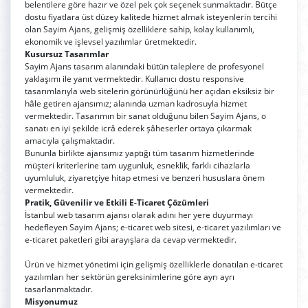
belentilere göre hazır ve özel pek çok seçenek sunmaktadır. Bütçe
dostu fiyatlara üst düzey kalitede hizmet almak isteyenlerin tercihi
olan Sayim Ajans, gelişmiş özelliklere sahip, kolay kullanımlı,
ekonomik ve işlevsel yazılımlar üretmektedir.
Kusursuz Tasarımlar
Sayim Ajans tasarım alanındaki bütün taleplere de profesyonel
yaklaşımı ile yanıt vermektedir. Kullanıcı dostu responsive
tasarımlarıyla web sitelerin görünürlüğünü her açıdan eksiksiz bir
hâle getiren ajansımız; alanında uzman kadrosuyla hizmet
vermektedir. Tasarımın bir sanat olduğunu bilen Sayim Ajans, o
sanatı en iyi şekilde icrâ ederek şâheserler ortaya çıkarmak
amacıyla çalışmaktadır.
Bununla birlikte ajansımız yaptığı tüm tasarım hizmetlerinde
müşteri kriterlerine tam uygunluk, esneklik, farklı cihazlarla
uyumluluk, ziyaretçiye hitap etmesi ve benzeri hususlara önem
vermektedir.
Pratik, Güvenilir ve Etkili E-Ticaret Çözümleri
İstanbul web tasarım ajansı olarak adını her yere duyurmayı
hedefleyen Sayim Ajans; e-ticaret web sitesi, e-ticaret yazılımları ve
e-ticaret paketleri gibi arayışlara da cevap vermektedir.
Ürün ve hizmet yönetimi için gelişmiş özelliklerle donatılan e-ticaret
yazılımları her sektörün gereksinimlerine göre ayrı ayrı
tasarlanmaktadır.
Misyonumuz