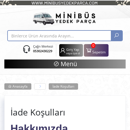
0
Çağrı Merkezi
Giriş Yap
05302430229
Sepetim
veya üye ol
Menü
Anasayfa
İade Koşulları
İade Koşulları
Hakkımızda