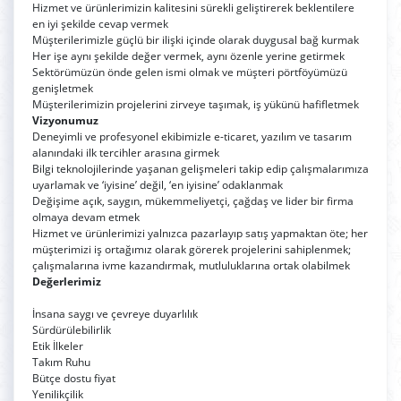
Hizmet ve ürünlerimizin kalitesini sürekli geliştirerek beklentilere
en iyi şekilde cevap vermek
Müşterilerimizle güçlü bir ilişki içinde olarak duygusal bağ kurmak
Her işe aynı şekilde değer vermek, aynı özenle yerine getirmek
Sektörümüzün önde gelen ismi olmak ve müşteri pörtföyümüzü
genişletmek
Müşterilerimizin projelerini zirveye taşımak, iş yükünü hafifletmek
Vizyonumuz
Deneyimli ve profesyonel ekibimizle e-ticaret, yazılım ve tasarım
alanındaki ilk tercihler arasına girmek
Bilgi teknolojilerinde yaşanan gelişmeleri takip edip çalışmalarımıza
uyarlamak ve ‘iyisine’ değil, ‘en iyisine’ odaklanmak
Değişime açık, saygın, mükemmeliyetçi, çağdaş ve lider bir firma
olmaya devam etmek
Hizmet ve ürünlerimizi yalnızca pazarlayıp satış yapmaktan öte; her
müşterimizi iş ortağımız olarak görerek projelerini sahiplenmek;
çalışmalarına ivme kazandırmak, mutluluklarına ortak olabilmek
Değerlerimiz
İnsana saygı ve çevreye duyarlılık
Sürdürülebilirlik
Etik İlkeler
Takım Ruhu
Bütçe dostu fiyat
Yenilikçilik