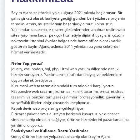
Sayim Ajans sektördeki yolculuğuna 2021 yılında başlamıştır. Bir
şahıs şirketi olarak faaliyete geçtiği günden beri yüzlerce projenin
temelini atmış, müşterilerinin başarılarıyla mutlu olmuştur.
Yazılımdan tasarıma, e-ticaret çözümlerinden anahtar teslim web
sitesi yapımına kadar pek çok hizmetiyle dijital ihtiyaçların çözüm
noktasıdır. İstanbul Avcılar bölgesinde home office olarak varlık
gösteren Sayim Ajans, aslında 2011 yılından bu yana sektörde
hizmet vermektedir.
Neler Yapıyoruz?
Jquery, css, nodejs, sql, php, Html web yazılım dillerinde nitelikli
hizmet sunuyoruz. Yazılımlarımızı sıfırdan ihtiyaç ve beklentilere
uygun olarak üretiyoruz.
Kurumsal web tasarım alanındaki tüm talepleri karşılıyoruz.
Responsive web tasarım, kurumsal kimlik tasarımı, e-ticaret sitesi
tasarımı ve benzeri tüm gereksinimleri profesyonellik, güvenilirlik
ve şeffaflık ilkeleri doğrultusunda karşılıyoruz.
Kapalı devir web projeleri gerçekleştiriyor,
E-ticaret paketlerimizle isteyen herkesin kusursuz bir e-ticaret
sitesine sahip olmasını sağlıyor; ürün ve hizmetlerini pazarlamasına
yardımcı oluyoruz.
Fonksiyonel ve Kullanıcı Dostu Yazılımlar
Geniş ürün ve hizmet yelpazesine sahip olan Sayim Ajans,