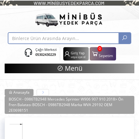
0
Çağrı Merkezi
Giriş Yap
05302430229
Sepetim
veya üye ol
Menü
Anasayfa
BOSCH - 0986TB2948 Mercedes Sprinter W906 907 910 2018> Ön
Fren Balatası BOSCH - 0986TB2948 Marka WVA 29192 OEM
2E0698151