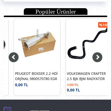
Popüler Ürünler
%100
PEUGEOT BOXSER 2.2 HDİ
VOLKSWAGEN CRAFTER
ORJİNAL 9800570780 EGR
2.5 BJK BJM RADYATÖR
Soğutucusu Euro5
ARA HORTUMU UZUN
0,00 TL
1,00 TL
OEM 076121063H
0,00 TL