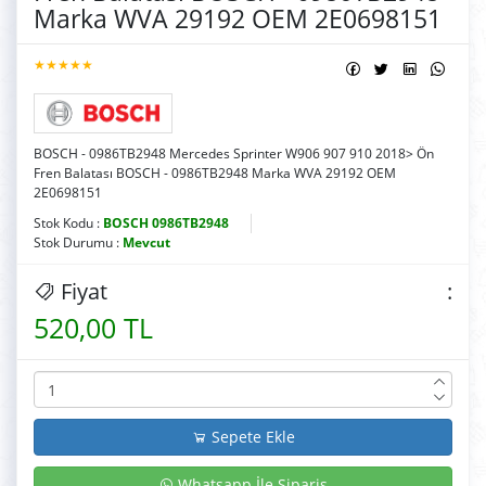
Marka WVA 29192 OEM 2E0698151
★★★★★
BOSCH - 0986TB2948 Mercedes Sprinter W906 907 910 2018> Ön
Fren Balatası BOSCH - 0986TB2948 Marka WVA 29192 OEM
2E0698151
Stok Kodu :
BOSCH 0986TB2948
Stok Durumu :
Mevcut
Fiyat
:
520,00 TL
Sepete Ekle
Whatsapp İle Sipariş