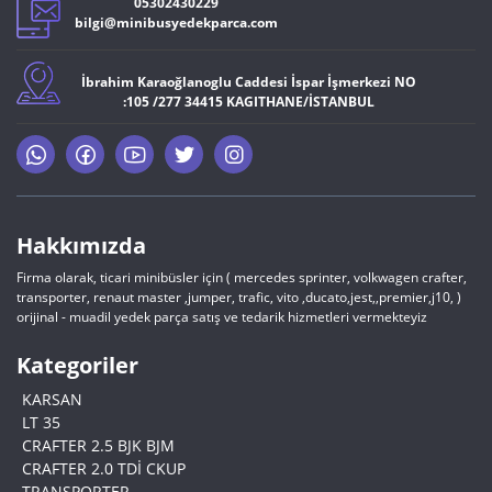
05302430229
bilgi@minibusyedekparca.com
İbrahim Karaoğlanoglu Caddesi İspar İşmerkezi NO
:105 /277 34415 KAGITHANE/İSTANBUL
Hakkımızda
Firma olarak, ticari minibüsler için ( mercedes sprinter, volkwagen crafter,
transporter, renaut master ,jumper, trafic, vito ,ducato,jest,,premier,j10, )
orijinal - muadil yedek parça satış ve tedarik hizmetleri vermekteyiz
Kategoriler
KARSAN
LT 35
CRAFTER 2.5 BJK BJM
CRAFTER 2.0 TDİ CKUP
TRANSPORTER